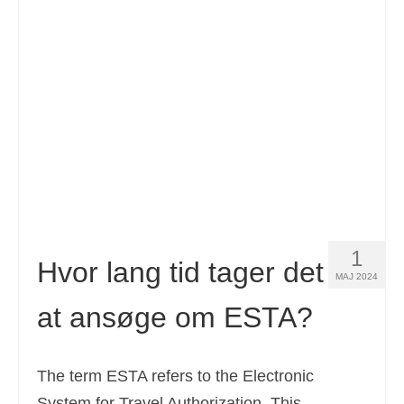
Español
(
Spanish
)
Svenska
(
Swedish
)
1
Hvor lang tid tager det
MAJ 2024
at ansøge om ESTA?
The term ESTA refers to the Electronic
System for Travel Authorization. This