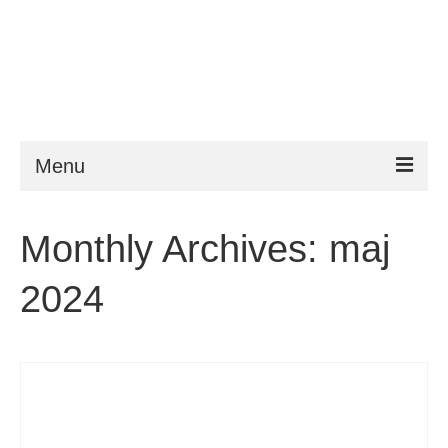
Menu
ESTA
Monthly Archives: maj
Krav
2024
FAQ
VWP
Hjælp
Nyheder