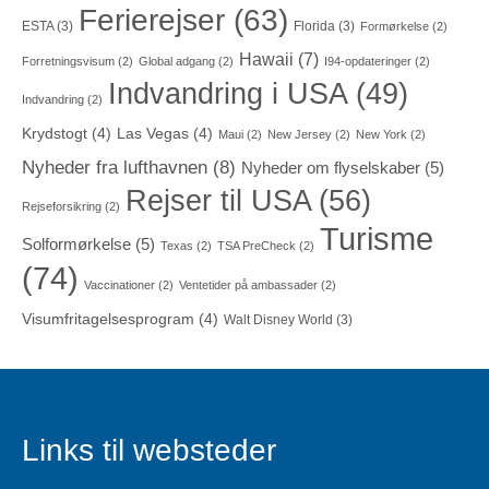
Ferierejser
(63)
ESTA
(3)
Florida
(3)
Formørkelse
(2)
Hawaii
(7)
Forretningsvisum
(2)
Global adgang
(2)
I94-opdateringer
(2)
Indvandring i USA
(49)
Indvandring
(2)
Krydstogt
(4)
Las Vegas
(4)
Maui
(2)
New Jersey
(2)
New York
(2)
Nyheder fra lufthavnen
(8)
Nyheder om flyselskaber
(5)
Rejser til USA
(56)
Rejseforsikring
(2)
Turisme
Solformørkelse
(5)
Texas
(2)
TSA PreCheck
(2)
(74)
Vaccinationer
(2)
Ventetider på ambassader
(2)
Visumfritagelsesprogram
(4)
Walt Disney World
(3)
Links til websteder