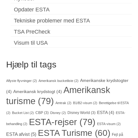
Opdater ESTA
Tekniske problemer med ESTA
TSA PreCheck
Visum til USA
Hjælp til tags
Amerikanske krydstogter
Aflyste flyvninger
(2)
Amerikansk bucketliste
(2)
Amerikansk
(4)
Amerikansk krydstogt
(4)
turisme
(79)
Amtrak
(2)
B1/B2-visum
(2)
Berettigelse til ESTA
ESTA
(4)
CBP
(3)
Disney World
(3)
(2)
Bucket List
(2)
Disney
(2)
ESTA-
ESTA-rejser
(79)
behandling
(2)
ESTA-visum
(2)
ESTA Turisme
(60)
ESTA afvist
(5)
Fejl på