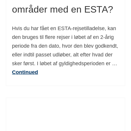
områder med en ESTA?
Ελληνικά
(
Greek
)
עברית
(
Hebrew
)
Hvis du har fået en ESTA-rejsetilladelse, kan
Magyar
(
Hungarian
)
den bruges til flere rejser i løbet af en 2-årig
Italiano
(
Italian
)
periode fra den dato, hvor den blev godkendt,
eller indtil passet udløber, alt efter hvad der
日本語
(
Japanese
)
sker først. I løbet af gyldighedsperioden er …
한국어
(
Korean
)
Continued
Norsk bokmål
(
Norwegian Bokmål
)
Polski
(
Polish
)
Português
(
Portuguese, Portugal
)
Slovenčina
(
Slovak
)
Slovenščina
(
Slovenian
)