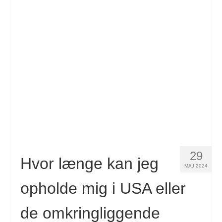
Kontakt
Ansøgning
Dansk
Hrvatski
(
Croatian
)
Čeština
(
Czech
)
Nederlands
(
Dutch
)
English
Eesti
(
Estonian
)
29
Hvor længe kan jeg
MAJ 2024
Suomi
(
Finnish
)
opholde mig i USA eller
Français
(
French
)
de omkringliggende
Deutsch
(
German
)