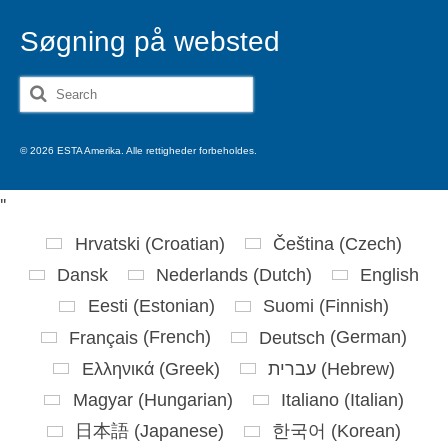
Søgning på websted
Search
for:
© 2026 ESTA Amerika. Alle rettigheder forbeholdes.
'
'
Hrvatski
(
Croatian
)
Čeština
(
Czech
)
Dansk
Nederlands
(
Dutch
)
English
Eesti
(
Estonian
)
Suomi
(
Finnish
)
Français
(
French
)
Deutsch
(
German
)
Ελληνικά
(
Greek
)
עברית
(
Hebrew
)
Magyar
(
Hungarian
)
Italiano
(
Italian
)
日本語
(
Japanese
)
한국어
(
Korean
)