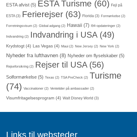
ESTA Turisme
(60)
ESTA afvist
(5)
Fejl på
Ferierejser
(63)
ESTA
(3)
Florida
(3)
Formørkelse
(2)
Hawaii
(7)
Forretningsvisum
(2)
Global adgang
(2)
I94-opdateringer
(2)
Indvandring i USA
(49)
Indvandring
(2)
Krydstogt
(4)
Las Vegas
(4)
Maui
(2)
New Jersey
(2)
New York
(2)
Nyheder fra lufthavnen
(8)
Nyheder om flyselskaber
(5)
Rejser til USA
(56)
Rejseforsikring
(2)
Turisme
Solformørkelse
(5)
Texas
(2)
TSA PreCheck
(2)
(74)
Vaccinationer
(2)
Ventetider på ambassader
(2)
Visumfritagelsesprogram
(4)
Walt Disney World
(3)
Links til websteder