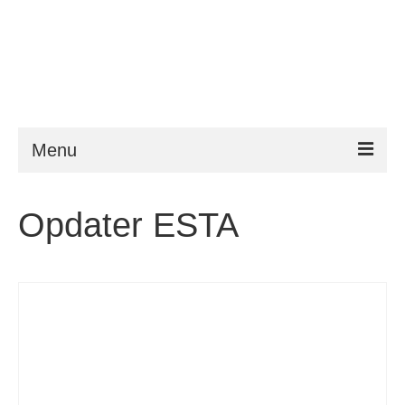
Menu
ESTA
Opdater ESTA
Krav
FAQ
VWP
Hjælp
Nyheder