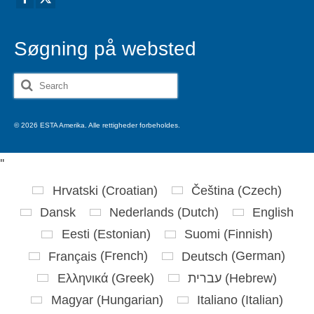
Søgning på websted
Search
for:
© 2026 ESTA Amerika. Alle rettigheder forbeholdes.
'
'
Hrvatski
(
Croatian
)
Čeština
(
Czech
)
Dansk
Nederlands
(
Dutch
)
English
Eesti
(
Estonian
)
Suomi
(
Finnish
)
Français
(
French
)
Deutsch
(
German
)
Ελληνικά
(
Greek
)
עברית
(
Hebrew
)
Magyar
(
Hungarian
)
Italiano
(
Italian
)