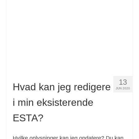
Kontakt
Ansøgning
Dansk
Hrvatski
(
Croatian
)
Čeština
(
Czech
)
Nederlands
(
Dutch
)
13
English
Hvad kan jeg redigere
JUN 2020
Eesti
(
Estonian
)
i min eksisterende
Suomi
(
Finnish
)
ESTA?
Français
(
French
)
Deutsch
(
German
)
Hvilke oplysninger kan jeg opdatere? Du kan