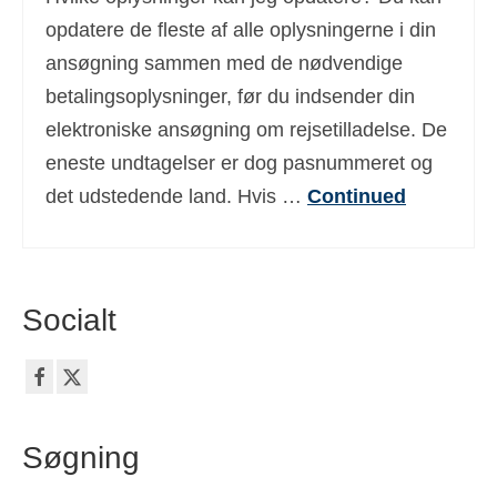
Ελληνικά
(
Greek
)
opdatere de fleste af alle oplysningerne i din
ansøgning sammen med de nødvendige
עברית
(
Hebrew
)
betalingsoplysninger, før du indsender din
Magyar
(
Hungarian
)
elektroniske ansøgning om rejsetilladelse. De
eneste undtagelser er dog pasnummeret og
Italiano
(
Italian
)
det udstedende land. Hvis …
Continued
日本語
(
Japanese
)
한국어
(
Korean
)
Norsk bokmål
(
Norwegian Bokmål
)
Socialt
Polski
(
Polish
)
Português
(
Portuguese, Portugal
)
Slovenčina
(
Slovak
)
Søgning
Slovenščina
(
Slovenian
)