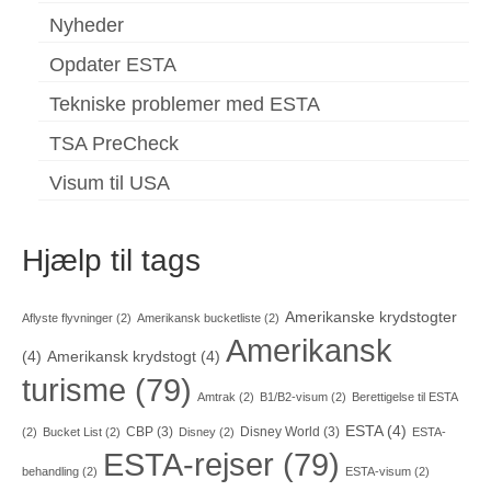
Nyheder
Opdater ESTA
Tekniske problemer med ESTA
TSA PreCheck
Visum til USA
Hjælp til tags
Amerikanske krydstogter
Aflyste flyvninger
(2)
Amerikansk bucketliste
(2)
Amerikansk
(4)
Amerikansk krydstogt
(4)
turisme
(79)
Amtrak
(2)
B1/B2-visum
(2)
Berettigelse til ESTA
ESTA
(4)
CBP
(3)
Disney World
(3)
(2)
Bucket List
(2)
Disney
(2)
ESTA-
ESTA-rejser
(79)
behandling
(2)
ESTA-visum
(2)