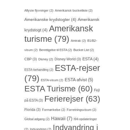
Aflyste flyvninger
(2)
Amerikansk bucketliste
(2)
Amerikanske krydstogter
(4)
Amerikansk
Amerikansk
krydstogt
(4)
turisme
(79)
Amtrak
(2)
B1/B2-
visum
(2)
Berettigelse til ESTA
(2)
Bucket List
(2)
ESTA
(4)
CBP
(3)
Disney World
(3)
Disney
(2)
ESTA-rejser
ESTA-behandling
(2)
(79)
ESTA afvist
(5)
ESTA-visum
(2)
ESTA Turisme
(60)
Fejl
Ferierejser
(63)
på ESTA
(3)
Florida
(3)
Formørkelse
(2)
Forretningsvisum
(2)
Hawaii
(7)
Global adgang
(2)
I94-opdateringer
Indvandring i
(2)
Indvandring
(2)