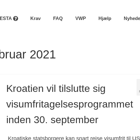
ESTA
Krav
FAQ
VWP
Hjælp
Nyhede
ebruar 2021
Kroatien vil tilslutte sig
visumfritagelsesprogrammet
inden 30. september
Kroatiske statsborgere kan snart rejse visumfrit til U