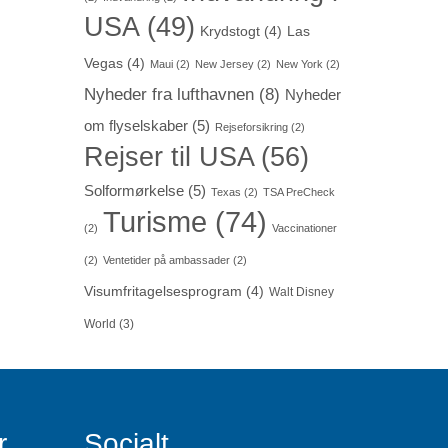
USA
(49)
Krydstogt
(4)
Las
Vegas
(4)
Maui
(2)
New Jersey
(2)
New York
(2)
Nyheder fra lufthavnen
(8)
Nyheder
om flyselskaber
(5)
Rejseforsikring
(2)
Rejser til USA
(56)
Solformørkelse
(5)
Texas
(2)
TSA PreCheck
Turisme
(74)
(2)
Vaccinationer
(2)
Ventetider på ambassader
(2)
Visumfritagelsesprogram
(4)
Walt Disney
World
(3)
r
Socialt