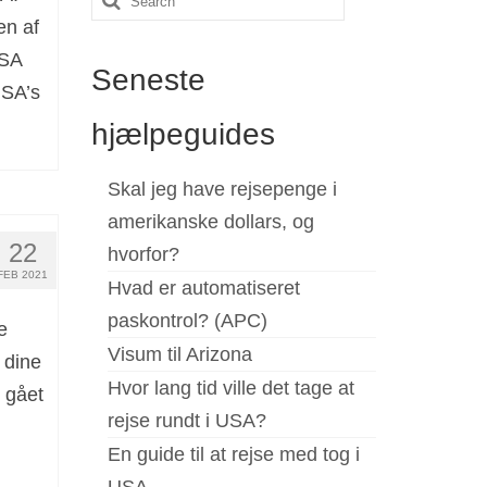
en af
for:
USA
Seneste
USA’s
hjælpeguides
Skal jeg have rejsepenge i
amerikanske dollars, og
22
hvorfor?
FEB 2021
Hvad er automatiseret
paskontrol? (APC)
e
Visum til Arizona
 dine
Hvor lang tid ville det tage at
 gået
rejse rundt i USA?
En guide til at rejse med tog i
USA