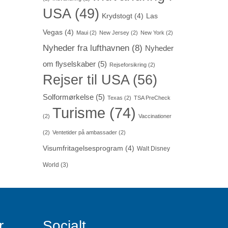
USA
(49)
Krydstogt
(4)
Las
Vegas
(4)
Maui
(2)
New Jersey
(2)
New York
(2)
Nyheder fra lufthavnen
(8)
Nyheder
om flyselskaber
(5)
Rejseforsikring
(2)
Rejser til USA
(56)
Solformørkelse
(5)
Texas
(2)
TSA PreCheck
Turisme
(74)
(2)
Vaccinationer
(2)
Ventetider på ambassader
(2)
Visumfritagelsesprogram
(4)
Walt Disney
World
(3)
r
Socialt