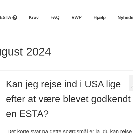
ESTA
Krav
FAQ
VWP
Hjælp
Nyhede
ugust 2024
Kan jeg rejse ind i USA lige
efter at være blevet godkendt t
en ESTA?
Det korte svar på dette spørgsmål er ja, du kan rejse 