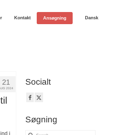
r
Kontakt
Dansk
Ansøgning
Socialt
21
AUG 2024
il
Søgning
ind i
Search