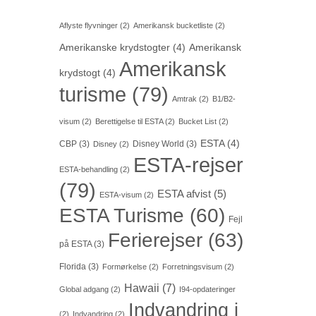
Aflyste flyvninger
(2)
Amerikansk bucketliste
(2)
Amerikanske krydstogter
(4)
Amerikansk
Amerikansk
krydstogt
(4)
turisme
(79)
Amtrak
(2)
B1/B2-
visum
(2)
Berettigelse til ESTA
(2)
Bucket List
(2)
ESTA
(4)
CBP
(3)
Disney World
(3)
Disney
(2)
ESTA-rejser
ESTA-behandling
(2)
(79)
ESTA afvist
(5)
ESTA-visum
(2)
ESTA Turisme
(60)
Fejl
Ferierejser
(63)
på ESTA
(3)
Florida
(3)
Formørkelse
(2)
Forretningsvisum
(2)
Hawaii
(7)
Global adgang
(2)
I94-opdateringer
Indvandring i
(2)
Indvandring
(2)