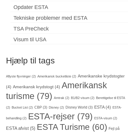
Opdater ESTA
Tekniske problemer med ESTA
TSA PreCheck
Visum til USA
Hjælp til tags
Amerikanske krydstogter
Aflyste flyvninger
(2)
Amerikansk bucketliste
(2)
Amerikansk
(4)
Amerikansk krydstogt
(4)
turisme
(79)
Amtrak
(2)
B1/B2-visum
(2)
Berettigelse til ESTA
ESTA
(4)
CBP
(3)
Disney World
(3)
(2)
Bucket List
(2)
Disney
(2)
ESTA-
ESTA-rejser
(79)
behandling
(2)
ESTA-visum
(2)
ESTA Turisme
(60)
ESTA afvist
(5)
Fejl på