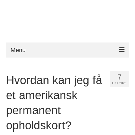
Menu
ESTA
7
Hvordan kan jeg få
Krav
OKT 2025
FAQ
et amerikansk
VWP
permanent
Hjælp
opholdskort?
Nyheder