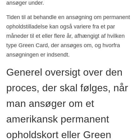
ansøger under.
Ελληνικά
(
Greek
)
Tiden til at behandle en ansøgning om permanent
עברית
(
Hebrew
)
opholdstilladelse kan også variere fra et par
Magyar
(
Hungarian
)
måneder til et eller flere år, afhængigt af hvilken
type Green Card, der ansøges om, og hvorfra
Italiano
(
Italian
)
ansøgningen er indsendt.
日本語
(
Japanese
)
Generel oversigt over den
한국어
(
Korean
)
Norsk bokmål
(
Norwegian Bokmål
)
proces, der skal følges, når
Polski
(
Polish
)
man ansøger om et
Português
(
Portuguese, Portugal
)
amerikansk permanent
Slovenčina
(
Slovak
)
opholdskort eller Green
Slovenščina
(
Slovenian
)