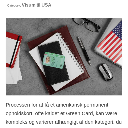
Visum til USA
Kontakt
Category:
Ansøgning
Dansk
Hrvatski
(
Croatian
)
Čeština
(
Czech
)
Nederlands
(
Dutch
)
English
Eesti
(
Estonian
)
Suomi
(
Finnish
)
Processen for at få et amerikansk permanent
Français
(
French
)
opholdskort, ofte kaldet et Green Card, kan være
kompleks og varierer afhængigt af den kategori, du
Deutsch
(
German
)