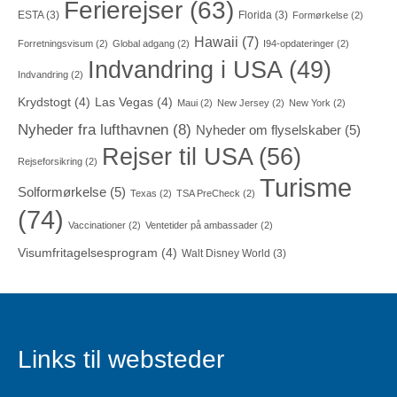
Ferierejser
(63)
ESTA
(3)
Florida
(3)
Formørkelse
(2)
Hawaii
(7)
Forretningsvisum
(2)
Global adgang
(2)
I94-opdateringer
(2)
Indvandring i USA
(49)
Indvandring
(2)
Krydstogt
(4)
Las Vegas
(4)
Maui
(2)
New Jersey
(2)
New York
(2)
Nyheder fra lufthavnen
(8)
Nyheder om flyselskaber
(5)
Rejser til USA
(56)
Rejseforsikring
(2)
Turisme
Solformørkelse
(5)
Texas
(2)
TSA PreCheck
(2)
(74)
Vaccinationer
(2)
Ventetider på ambassader
(2)
Visumfritagelsesprogram
(4)
Walt Disney World
(3)
Links til websteder