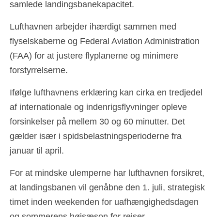
samlede landingsbanekapacitet.
Español
(
Spanish
)
Lufthavnen arbejder ihærdigt sammen med
Svenska
(
Swedish
)
flyselskaberne og Federal Aviation Administration
(FAA) for at justere flyplanerne og minimere
forstyrrelserne.
Ifølge lufthavnens erklæring kan cirka en tredjedel
af internationale og indenrigsflyvninger opleve
forsinkelser på mellem 30 og 60 minutter. Det
gælder især i spidsbelastningsperioderne fra
januar til april.
For at mindske ulemperne har lufthavnen forsikret,
at landingsbanen vil genåbne den 1. juli, strategisk
timet inden weekenden for uafhængighedsdagen
og sommerens højsæson for rejser.