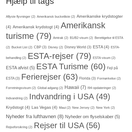
Hjælp til tags
Amerikanske krydstogter
Aflyste flyvninger
(2)
Amerikansk bucketliste
(2)
Amerikansk
(4)
Amerikansk krydstogt
(4)
turisme
(79)
Amtrak
(2)
B1/B2-visum
(2)
Berettigelse til ESTA
ESTA
(4)
CBP
(3)
Disney World
(3)
(2)
Bucket List
(2)
Disney
(2)
ESTA-
ESTA-rejser
(79)
behandling
(2)
ESTA-visum
(2)
ESTA Turisme
(60)
ESTA afvist
(5)
Fejl på
Ferierejser
(63)
ESTA
(3)
Florida
(3)
Formørkelse
(2)
Hawaii
(7)
Forretningsvisum
(2)
Global adgang
(2)
I94-opdateringer
(2)
Indvandring i USA
(49)
Indvandring
(2)
Krydstogt
(4)
Las Vegas
(4)
Maui
(2)
New Jersey
(2)
New York
(2)
Nyheder fra lufthavnen
(8)
Nyheder om flyselskaber
(5)
Rejser til USA
(56)
Rejseforsikring
(2)