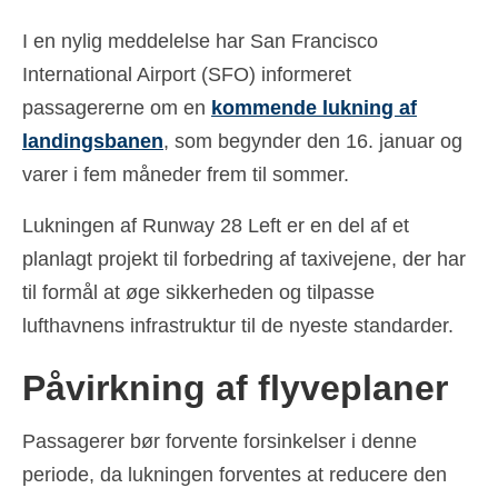
Ελληνικά
(
Greek
)
I en nylig meddelelse har San Francisco
עברית
(
Hebrew
)
International Airport (SFO) informeret
passagererne om en
kommende lukning af
Magyar
(
Hungarian
)
landingsbanen
, som begynder den 16. januar og
Italiano
(
Italian
)
varer i fem måneder frem til sommer.
日本語
(
Japanese
)
Lukningen af Runway 28 Left er en del af et
한국어
(
Korean
)
planlagt projekt til forbedring af taxivejene, der har
til formål at øge sikkerheden og tilpasse
Norsk bokmål
(
Norwegian Bokmål
)
lufthavnens infrastruktur til de nyeste standarder.
Polski
(
Polish
)
Påvirkning af flyveplaner
Português
(
Portuguese, Portugal
)
Slovenčina
(
Slovak
)
Passagerer bør forvente forsinkelser i denne
periode, da lukningen forventes at reducere den
Slovenščina
(
Slovenian
)