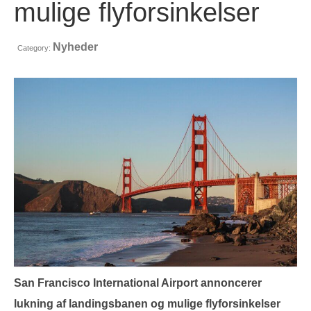
mulige flyforsinkelser
Kontakt
Ansøgning
Nyheder
Category:
Dansk
Hrvatski
(
Croatian
)
Čeština
(
Czech
)
Nederlands
(
Dutch
)
English
Eesti
(
Estonian
)
Suomi
(
Finnish
)
Français
(
French
)
San Francisco International Airport annoncerer
Deutsch
(
German
)
lukning af landingsbanen og mulige flyforsinkelser