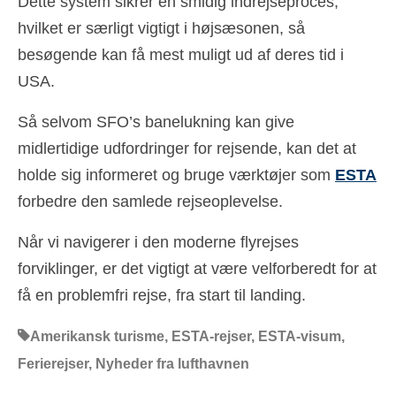
Dette system sikrer en smidig indrejseproces,
hvilket er særligt vigtigt i højsæsonen, så
besøgende kan få mest muligt ud af deres tid i
USA.
Så selvom SFO’s banelukning kan give
midlertidige udfordringer for rejsende, kan det at
holde sig informeret og bruge værktøjer som
ESTA
forbedre den samlede rejseoplevelse.
Når vi navigerer i den moderne flyrejses
forviklinger, er det vigtigt at være velforberedt for at
få en problemfri rejse, fra start til landing.
Amerikansk turisme
,
ESTA-rejser
,
ESTA-visum
,
Ferierejser
,
Nyheder fra lufthavnen