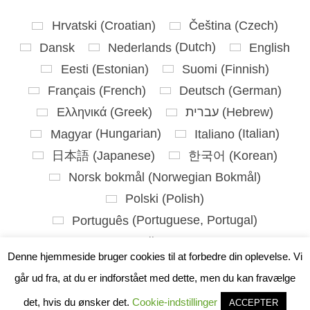
Hrvatski
(
Croatian
)
Čeština
(
Czech
)
Dansk
Nederlands
(
Dutch
)
English
Eesti
(
Estonian
)
Suomi
(
Finnish
)
Français
(
French
)
Deutsch
(
German
)
Ελληνικά
(
Greek
)
עברית
(
Hebrew
)
Magyar
(
Hungarian
)
Italiano
(
Italian
)
日本語
(
Japanese
)
한국어
(
Korean
)
Norsk bokmål
(
Norwegian Bokmål
)
Polski
(
Polish
)
Português
(
Portuguese, Portugal
)
Slovenčina
(
Slovak
)
Denne hjemmeside bruger cookies til at forbedre din oplevelse. Vi
Slovenščina
(
Slovenian
)
går ud fra, at du er indforstået med dette, men du kan fravælge
Español
(
Spanish
)
Svenska
(
Swedish
)
det, hvis du ønsker det.
Cookie-indstillinger
ACCEPTER