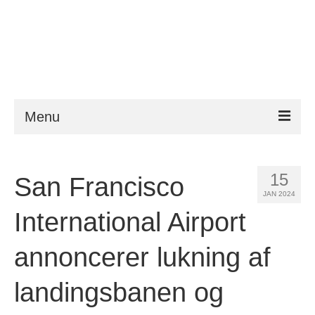
Menu
ESTA
15
San Francisco
Krav
JAN 2024
FAQ
International Airport
VWP
annoncerer lukning af
Hjælp
landingsbanen og
Nyheder