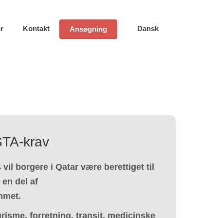
r
Kontakt
Dansk
Ansøgning
STA-krav
il borgere i Qatar være berettiget til
en del af
mmet.
risme, forretning, transit, medicinske