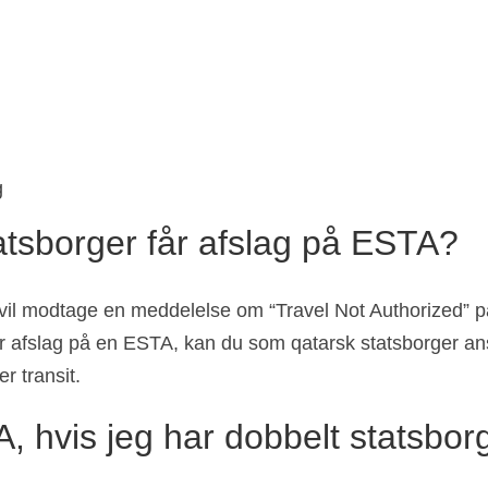
g
atsborger får afslag på ESTA?
 vil modtage en meddelelse om “Travel Not Authorized” på
år afslag på en ESTA, kan du som qatarsk statsborger 
r transit.
, hvis jeg har dobbelt statsbor