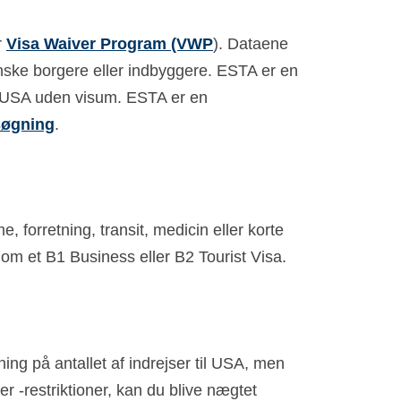
r
Visa Waiver Program (VWP
). Dataene
anske borgere eller indbyggere. ESTA er en
d i USA uden visum. ESTA er en
øgning
.
forretning, transit, medicin eller korte
 om et B1 Business eller B2 Tourist Visa.
ng på antallet af indrejser til USA, men
 -restriktioner, kan du blive nægtet