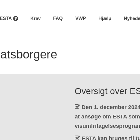
ESTA
Krav
FAQ
VWP
Hjælp
Nyhede
tatsborgere
Oversigt over E
Den 1. december 2024 v
at ansøge om ESTA som 
visumfritagelsesprogra
ESTA kan bruges til tu