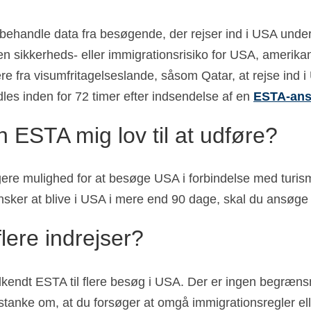
behandle data fra besøgende, der rejser ind i USA unde
 en sikkerheds- eller immigrationsrisiko for USA, amerik
gere fra visumfritagelseslande, såsom Qatar, at rejse in
dles inden for 72 timer efter indsendelse af en
ESTA-ans
en ESTA mig lov til at udføre?
e mulighed for at besøge USA i forbindelse med turisme, 
 ønsker at blive i USA i mere end 90 dage, skal du ansøge
lere indrejser?
kendt ESTA til flere besøg i USA. Der er ingen begrænsni
anke om, at du forsøger at omgå immigrationsregler eller