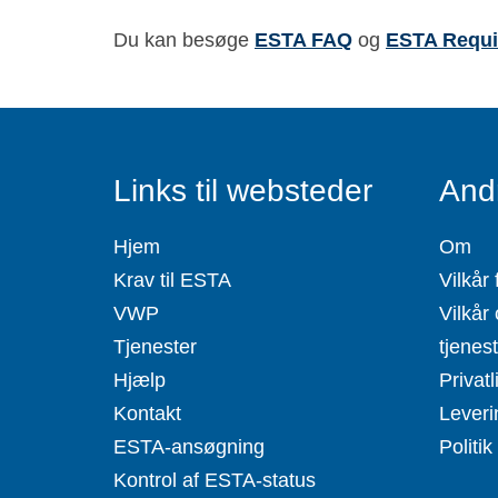
Du kan besøge
ESTA FAQ
og
ESTA Requi
Links til websteder
Andr
Hjem
Om
Krav til ESTA
Vilkår 
VWP
Vilkår 
Tjenester
tjenes
Hjælp
Privatl
Kontakt
Leveri
ESTA-ansøgning
Politik
Kontrol af ESTA-status