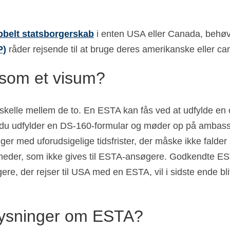
bbelt statsborgerskab
i enten USA eller Canada, behøv
P)
råder rejsende til at bruge deres amerikanske eller ca
som et visum?
orskelle mellem de to. En ESTA kan fås ved at udfylde en
du udfylder en DS-160-formular og møder op på ambassa
ger med uforudsigelige tidsfrister, der måske ikke fald
gheder, som ikke gives til ESTA-ansøgere. Godkendte ES
rgere, der rejser til USA med en ESTA, vil i sidste ende 
plysninger om ESTA?