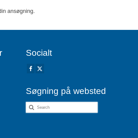
 din ansøgning.
r
Socialt
Søgning på websted
Search
for: