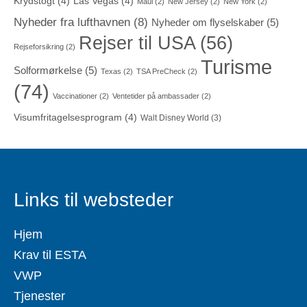
Krydstogt
(4)
Las Vegas
(4)
Maui
(2)
New Jersey
(2)
New York
(2)
Nyheder fra lufthavnen
(8)
Nyheder om flyselskaber
(5)
Rejser til USA
(56)
Rejseforsikring
(2)
Turisme
Solformørkelse
(5)
Texas
(2)
TSA PreCheck
(2)
(74)
Vaccinationer
(2)
Ventetider på ambassader
(2)
Visumfritagelsesprogram
(4)
Walt Disney World
(3)
Links til websteder
Hjem
Krav til ESTA
VWP
Tjenester