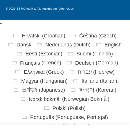
© 2026 ESTA Amerika. Alle rettigheder forbeholdes.
'
'
Hrvatski
(
Croatian
)
Čeština
(
Czech
)
Dansk
Nederlands
(
Dutch
)
English
Eesti
(
Estonian
)
Suomi
(
Finnish
)
Français
(
French
)
Deutsch
(
German
)
Ελληνικά
(
Greek
)
עברית
(
Hebrew
)
Magyar
(
Hungarian
)
Italiano
(
Italian
)
日本語
(
Japanese
)
한국어
(
Korean
)
Norsk bokmål
(
Norwegian Bokmål
)
Polski
(
Polish
)
Português
(
Portuguese, Portugal
)
Slovenčina
(
Slovak
)