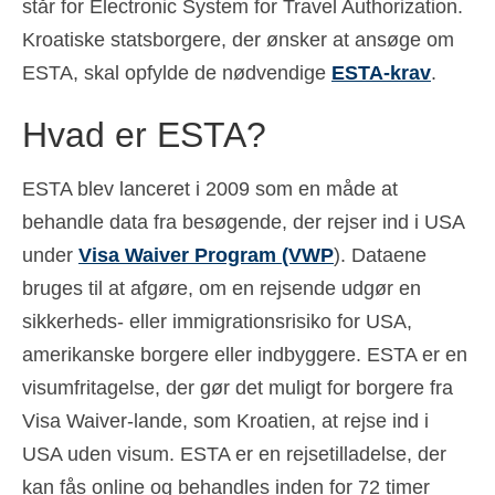
står for Electronic System for Travel Authorization.
Español
(
Spanish
)
Kroatiske statsborgere, der ønsker at ansøge om
ESTA, skal opfylde de nødvendige
ESTA-krav
.
Svenska
(
Swedish
)
Hvad er ESTA?
ESTA blev lanceret i 2009 som en måde at
behandle data fra besøgende, der rejser ind i USA
under
Visa Waiver Program (VWP
). Dataene
bruges til at afgøre, om en rejsende udgør en
sikkerheds- eller immigrationsrisiko for USA,
amerikanske borgere eller indbyggere. ESTA er en
visumfritagelse, der gør det muligt for borgere fra
Visa Waiver-lande, som Kroatien, at rejse ind i
USA uden visum. ESTA er en rejsetilladelse, der
kan fås online og behandles inden for 72 timer