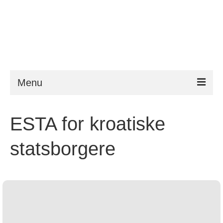
Menu
ESTA
ESTA for kroatiske
Krav
statsborgere
FAQ
VWP
Hjælp
Nyheder