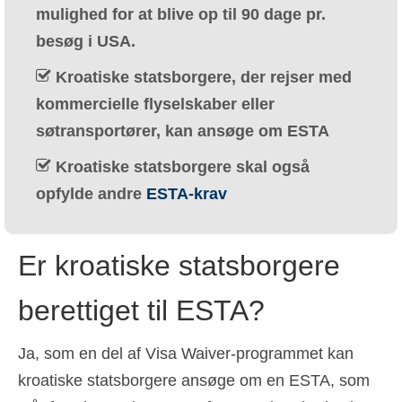
mulighed for at blive op til 90 dage pr.
Ελληνικά
(
Greek
)
besøg i USA.
עברית
(
Hebrew
)
Kroatiske statsborgere, der rejser med
Magyar
(
Hungarian
)
kommercielle flyselskaber eller
søtransportører, kan ansøge om ESTA
Italiano
(
Italian
)
Kroatiske statsborgere skal også
日本語
(
Japanese
)
opfylde andre
ESTA-krav
한국어
(
Korean
)
Norsk bokmål
(
Norwegian Bokmål
)
Er kroatiske statsborgere
Polski
(
Polish
)
berettiget til ESTA?
Português
(
Portuguese, Portugal
)
Slovenčina
(
Slovak
)
Ja, som en del af Visa Waiver-programmet kan
kroatiske statsborgere ansøge om en ESTA, som
Slovenščina
(
Slovenian
)