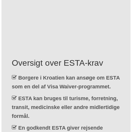
Kontakt
Ansøgning
Dansk
Hrvatski
(
Croatian
)
Čeština
(
Czech
)
Oversigt over ESTA-krav
Nederlands
(
Dutch
)
Borgere i Kroatien kan ansøge om ESTA
English
som en del af Visa Waiver-programmet.
Eesti
(
Estonian
)
ESTA kan bruges til turisme, forretning,
Suomi
(
Finnish
)
transit, medicinske eller andre midlertidige
Français
(
French
)
formål.
Deutsch
(
German
)
En godkendt ESTA giver rejsende