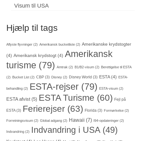
Visum til USA
Hjælp til tags
Amerikanske krydstogter
Aflyste flyvninger
(2)
Amerikansk bucketliste
(2)
Amerikansk
(4)
Amerikansk krydstogt
(4)
turisme
(79)
Amtrak
(2)
B1/B2-visum
(2)
Berettigelse til ESTA
ESTA
(4)
CBP
(3)
Disney World
(3)
(2)
Bucket List
(2)
Disney
(2)
ESTA-
ESTA-rejser
(79)
behandling
(2)
ESTA-visum
(2)
ESTA Turisme
(60)
ESTA afvist
(5)
Fejl på
Ferierejser
(63)
ESTA
(3)
Florida
(3)
Formørkelse
(2)
Hawaii
(7)
Forretningsvisum
(2)
Global adgang
(2)
I94-opdateringer
(2)
Indvandring i USA
(49)
Indvandring
(2)