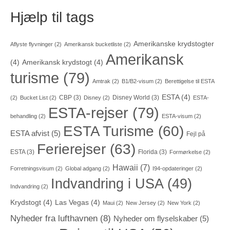
Hjælp til tags
Amerikanske krydstogter
Aflyste flyvninger
(2)
Amerikansk bucketliste
(2)
Amerikansk
(4)
Amerikansk krydstogt
(4)
turisme
(79)
Amtrak
(2)
B1/B2-visum
(2)
Berettigelse til ESTA
ESTA
(4)
CBP
(3)
Disney World
(3)
(2)
Bucket List
(2)
Disney
(2)
ESTA-
ESTA-rejser
(79)
behandling
(2)
ESTA-visum
(2)
ESTA Turisme
(60)
ESTA afvist
(5)
Fejl på
Ferierejser
(63)
ESTA
(3)
Florida
(3)
Formørkelse
(2)
Hawaii
(7)
Forretningsvisum
(2)
Global adgang
(2)
I94-opdateringer
(2)
Indvandring i USA
(49)
Indvandring
(2)
Krydstogt
(4)
Las Vegas
(4)
Maui
(2)
New Jersey
(2)
New York
(2)
Nyheder fra lufthavnen
(8)
Nyheder om flyselskaber
(5)