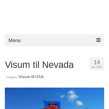
Menu
ESTA
14
Visum til Nevada
Krav
JUL 2025
FAQ
Visum til USA
Category:
VWP
Hjælp
Nyheder