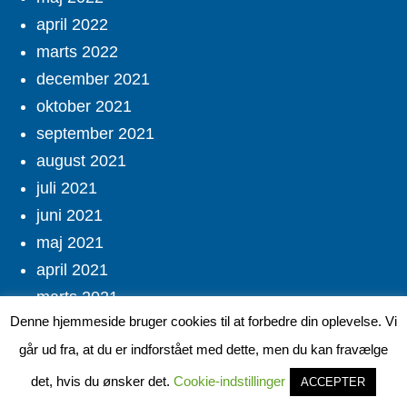
april 2022
marts 2022
december 2021
oktober 2021
september 2021
august 2021
juli 2021
juni 2021
maj 2021
april 2021
marts 2021
Denne hjemmeside bruger cookies til at forbedre din oplevelse. Vi
februar 2021
går ud fra, at du er indforstået med dette, men du kan fravælge
oktober 2020
august 2020
det, hvis du ønsker det.
Cookie-indstillinger
ACCEPTER
juli 2020