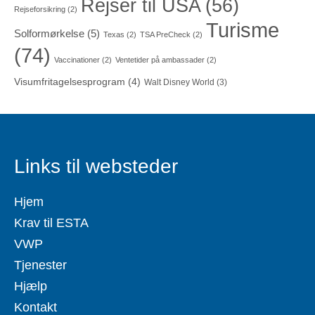
Rejser til USA
(56)
Rejseforsikring
(2)
Turisme
Solformørkelse
(5)
Texas
(2)
TSA PreCheck
(2)
(74)
Vaccinationer
(2)
Ventetider på ambassader
(2)
Visumfritagelsesprogram
(4)
Walt Disney World
(3)
Links til websteder
Hjem
Krav til ESTA
VWP
Tjenester
Hjælp
Kontakt