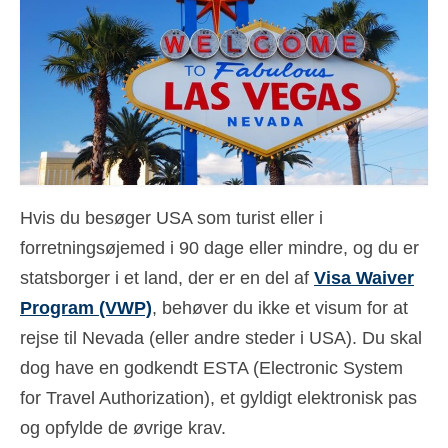
Kontakt
Ansøgning
Dansk
Hrvatski
(
Croatian
)
Čeština
(
Czech
)
Hvis du besøger USA som turist eller i
Nederlands
(
Dutch
)
forretningsøjemed i 90 dage eller mindre, og du er
English
statsborger i et land, der er en del af
Visa Waiver
Program (VWP)
, behøver du ikke et visum for at
Eesti
(
Estonian
)
rejse til Nevada (eller andre steder i USA). Du skal
Suomi
(
Finnish
)
dog have en godkendt ESTA (Electronic System
Français
(
French
)
for Travel Authorization), et gyldigt elektronisk pas
og opfylde de øvrige krav.
Deutsch
(
German
)