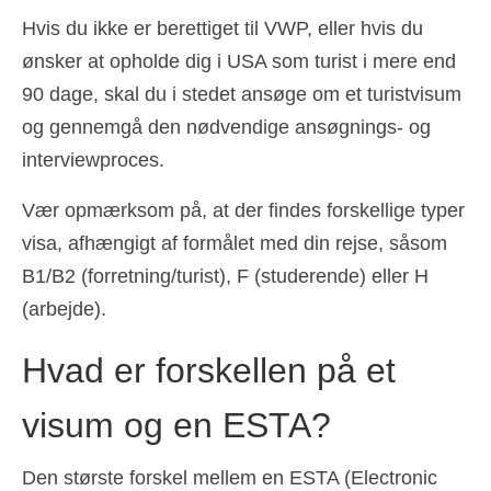
Ελληνικά
(
Greek
)
Hvis du ikke er berettiget til VWP, eller hvis du
ønsker at opholde dig i USA som turist i mere end
עברית
(
Hebrew
)
90 dage, skal du i stedet ansøge om et turistvisum
Magyar
(
Hungarian
)
og gennemgå den nødvendige ansøgnings- og
interviewproces.
Italiano
(
Italian
)
日本語
(
Japanese
)
Vær opmærksom på, at der findes forskellige typer
visa, afhængigt af formålet med din rejse, såsom
한국어
(
Korean
)
B1/B2 (forretning/turist), F (studerende) eller H
Norsk bokmål
(
Norwegian Bokmål
)
(arbejde).
Polski
(
Polish
)
Hvad er forskellen på et
Português
(
Portuguese, Portugal
)
visum og en ESTA?
Slovenčina
(
Slovak
)
Slovenščina
(
Slovenian
)
Den største forskel mellem en ESTA (Electronic